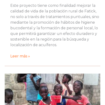
Este proyecto tiene como finalidad mejorar la
calidad de vida de la población rural de Fatick,
no solo a través de tratamientos puntuales, sino
mediante la promoción de hábitos de higiene
bucodental y la formación de personal local, lo
que permitirá garantizar un efecto duradero y
sostenible en la región.para la búsqueda y
localización de acuíferos.
Proyecto
Leer más »
de
salud
bucal
en
la
región
Fatick,
Senegal