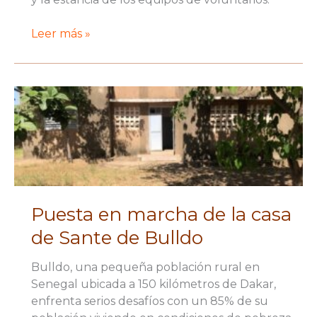
Proyecto
Leer más »
para
la
creación
de
un
albergue
en
Toukar
Puesta en marcha de la casa
de Sante de Bulldo
Bulldo, una pequeña población rural en
Senegal ubicada a 150 kilómetros de Dakar,
enfrenta serios desafíos con un 85% de su