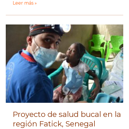
Proyecto
Leer más »
de
búsqueda
de
acuíferos
en
Toucar
Proyecto de salud bucal en la
región Fatick, Senegal