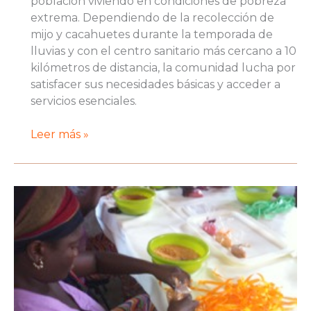
población viviendo en condiciones de pobreza
extrema. Dependiendo de la recolección de
mijo y cacahuetes durante la temporada de
lluvias y con el centro sanitario más cercano a 10
kilómetros de distancia, la comunidad lucha por
satisfacer sus necesidades básicas y acceder a
servicios esenciales.
Puesta
Leer más »
en
marcha
de
la
casa
de
Sante
de
Bulldo