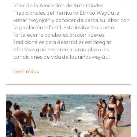
líder de la Asociación de Autoridades
Tradicionales del Territorio Étnico Wayúu, a
visitar Moyojoin y conocer de cerca su labor con
la población infantil. Esta invitación buscó
fortalecer la colaboración con líderes
tradicionales para desarrollar estrategias
efectivas que mejoren a largo plazo las
condiciones de vida de los niños wayúu.
Ayuda
Leer más »
infantil
en
la
Alta
Guajira
–
Desnutrición
en