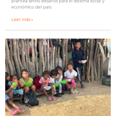
plantea serios desafíos para el sistema social y
económico del país.
Proyecto
Leer más »
Soledad
e
Inmigración