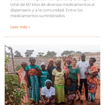
total de 60 kilos de diversos medicamentos al
dispensario y a la comunidad. Entre los
medicamentos suministrados
Este
Leer más »
año
2024
se
entrega
material
en
Toucar
gracias
a
Tamara