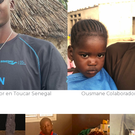
or en Toucar Senegal
Ousmane Colaborador