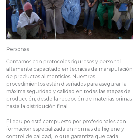
Personas
Contamos con protocolos rigurosos y personal
altamente capacitado en técnicas de manipulación
de productos alimenticios. Nuestros
procedimientos están diseñados para asegurar la
máxima seguridad y calidad en todas las etapas de
producción, desde la recepción de materias primas
hasta la distribución final.
El equipo está compuesto por profesionales con
formación especializada en normas de higiene y
control de calidad, lo que garantiza que cada