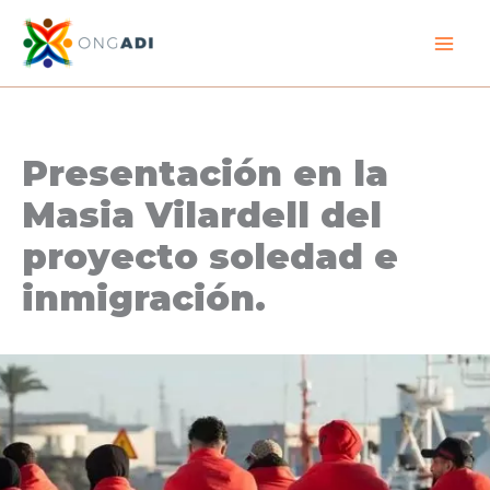
Ir
al
contenido
Presentación en la
Masia Vilardell del
proyecto soledad e
inmigración.