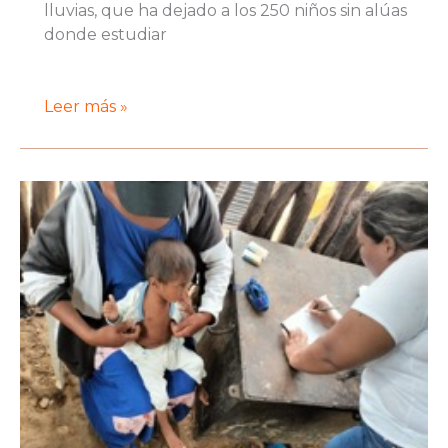
lluvias, que ha dejado a los 250 niños sin alúas
donde estudiar
Crisis
Leer más »
Humanitaria
en
La
Guajira