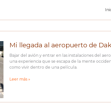
Ini
Mi llegada al aeropuerto de Da
Bajar del avión y entrar en las instalaciones del ae
una experiencia que se escapa de la mente occident
como vivir dentro de una película.
Mi
Leer más »
llegada
al
aeropuerto
de
Dakar