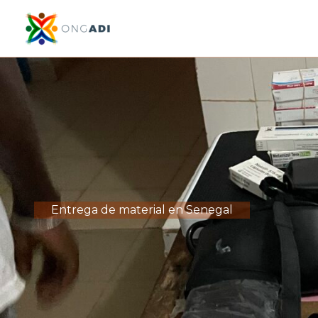
Ir
al
contenido
Entrega de material en Senegal