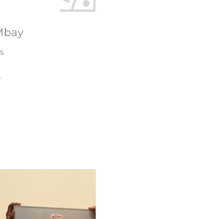
 Mbay
s.
.